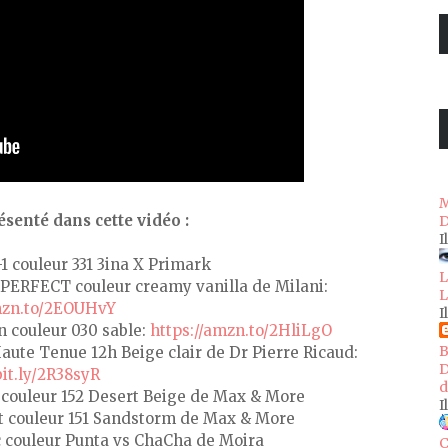
M
senté dans cette vidéo :
D
I
-1 couleur 331 3ina X Primark
L
PERFECT couleur creamy vanilla de Milani:
L
mzn.to/2EOUHvY
I
n couleur 030 sable:
https://amzn.to/2HliLgO
B
aute Tenue 12h Beige clair de Dr Pierre Ricaud:
D
bit.ly/2R38syR
d
ouleur 152 Desert Beige de Max & More
I
 couleur 151 Sandstorm de Max & More
c couleur Punta vs ChaCha de Moira
C