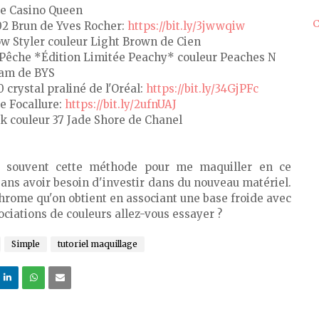
te Casino Queen
C
02 Brun de Yves Rocher:
https://bit.ly/3jwwqiw
ow Styler couleur Light Brown de Cien
 Pêche *Édition Limitée Peachy* couleur Peaches N
am de BYS
 crystal praliné de l'Oréal:
https://bit.ly/34GjPFc
de Focallure:
https://bit.ly/2ufnUAJ
ck couleur 37 Jade Shore de Chanel
is souvent cette méthode pour me maquiller en ce
ans avoir besoin d'investir dans du nouveau matériel.
chrome qu'on obtient en associant une base froide avec
ociations de couleurs allez-vous essayer ?
Simple
tutoriel maquillage