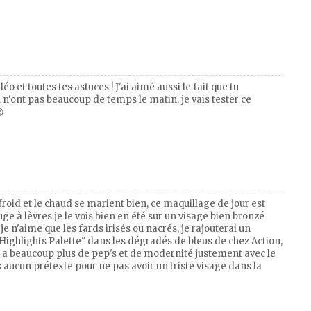
o et toutes tes astuces ! J'ai aimé aussi le fait que tu
n'ont pas beaucoup de temps le matin, je vais tester ce

 froid et le chaud se marient bien, ce maquillage de jour est
uge à lèvres je le vois bien en été sur un visage bien bronzé
e n'aime que les fards irisés ou nacrés, je rajouterai un
Highlights Palette" dans les dégradés de bleus de chez Action,
lle a beaucoup plus de pep's et de modernité justement avec le
 aucun prétexte pour ne pas avoir un triste visage dans la