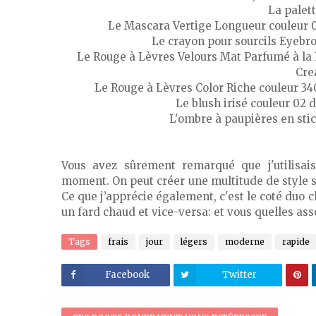
La palet
Le Mascara Vertige Longueur couleur 
Le crayon pour sourcils Eyebr
Le Rouge à Lèvres Velours Mat Parfumé à la
Cre
Le Rouge à Lèvres Color Riche couleur 340
Le blush irisé couleur 02 
L'ombre à paupières en sti
Vous avez sûrement remarqué que j'utilisa
moment. On peut créer une multitude de style s
Ce que j’apprécie également, c'est le coté duo 
un fard chaud et vice-versa: et vous quelles ass
Tags
frais
jour
légers
moderne
rapide
Facebook
Twitter