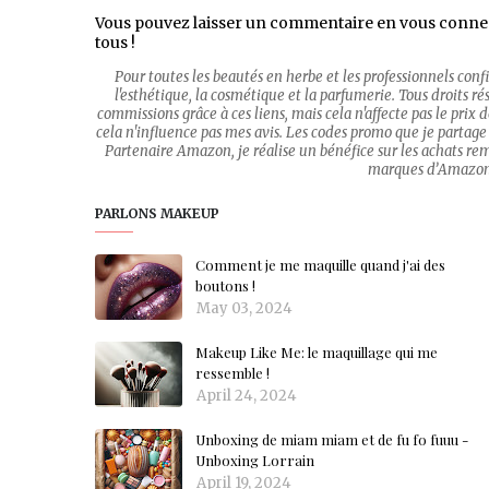
Vous pouvez laisser un commentaire en vous conne
tous !
Pour toutes les beautés en herbe et les professionnels con
l'esthétique, la cosmétique et la parfumerie. Tous droits rése
commissions grâce à ces liens, mais cela n'affecte pas le prix
cela n'influence pas mes avis. Les codes promo que je partage 
Partenaire Amazon, je réalise un bénéfice sur les achats re
marques d’Amazon.c
PARLONS MAKEUP
Comment je me maquille quand j'ai des
boutons !
May 03, 2024
Makeup Like Me: le maquillage qui me
ressemble !
April 24, 2024
Unboxing de miam miam et de fu fo fuuu -
Unboxing Lorrain
April 19, 2024