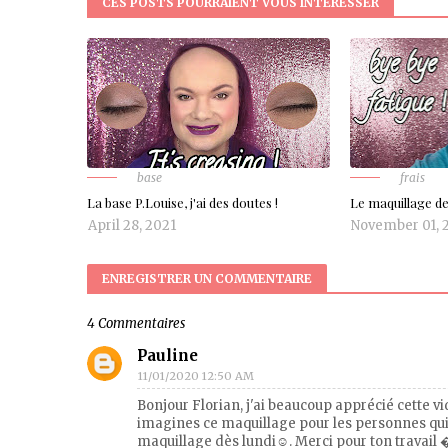
CES POSTS POURRAIENT VOUS INTÉRESSER
base
frais
La base P.Louise, j'ai des doutes !
Le maquillage d
April 28, 2021
November 01, 
ENREGISTRER UN COMMENTAIRE
4 Commentaires
Pauline
11/01/2020 12:50 AM
Bonjour Florian, j'ai beaucoup apprécié cette vidé
imagines ce maquillage pour les personnes qui 
maquillage dès lundi☺️. Merci pour ton travail