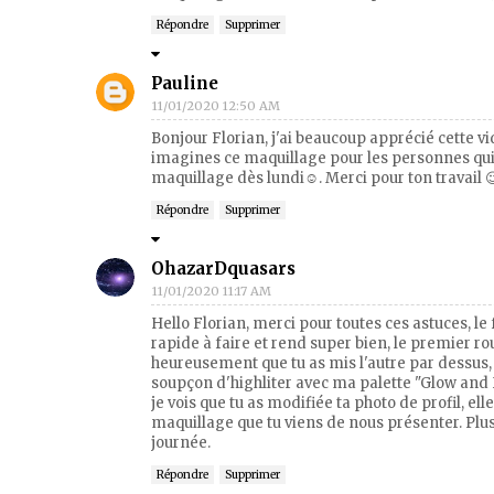
Répondre
Supprimer
Pauline
11/01/2020 12:50 AM
Bonjour Florian, j'ai beaucoup apprécié cette vidé
imagines ce maquillage pour les personnes qui 
maquillage dès lundi☺️. Merci pour ton travail 
Répondre
Supprimer
OhazarDquasars
11/01/2020 11:17 AM
Hello Florian, merci pour toutes ces astuces, le
rapide à faire et rend super bien, le premier ro
heureusement que tu as mis l'autre par dessus, j
soupçon d'highliter avec ma palette "Glow and 
je vois que tu as modifiée ta photo de profil, e
maquillage que tu viens de nous présenter. Plus
journée.
Répondre
Supprimer