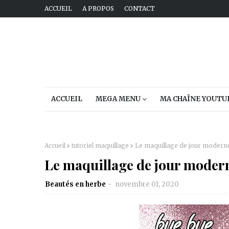
ACCUEIL
A PROPOS
CONTACT
ACCUEIL
MEGA MENU
MA CHAÎNE YOUTU
Accueil
tutoriel maquillage
Le maquillage de jour modern
Le maquillage de jour moder
Beautés en herbe
novembre 01, 2020