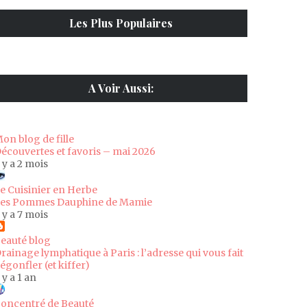
Les Plus Populaires
A Voir Aussi:
on blog de fille
écouvertes et favoris – mai 2026
l y a 2 mois
e Cuisinier en Herbe
es Pommes Dauphine de Mamie
l y a 7 mois
eauté blog
rainage lymphatique à Paris : l’adresse qui vous fait
égonfler (et kiffer)
l y a 1 an
oncentré de Beauté