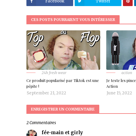
Facebook
Twitter
CES POSTS POURRAIENT VOUS INTÉRESSER
24h fresh wear
action
Ce produit popularisé par Tiktok est une
Je teste les pin
pépite !
Action
September 21, 2022
June 15, 2022
ENREGISTRER UN COMMENTAIRE
2 Commentaires
fée-main et girly