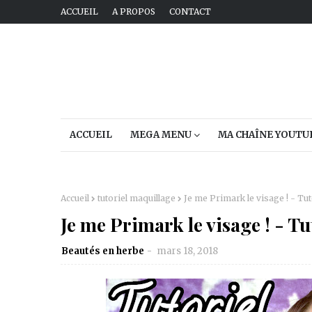
ACCUEIL
A PROPOS
CONTACT
ACCUEIL
MEGA MENU
MA CHAÎNE YOUTU
Accueil
tutoriel maquillage
Je me Primark le visage ! - Tu
Je me Primark le visage ! - T
Beautés en herbe
mars 18, 2018