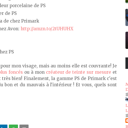
leur porcelaine de PS
er de PS
a de chez Primark
chez Avon:
http://amzn.to/2tUHUHX
chez PS
e pour mon visage, mais au moins elle est couvrante! Je
plus foncés
ou à mon
créateur de teinte sur mesure
et
t très bien! Finalement, la gamme PS de Primark c'est
M
 bon et du mauvais à l'intérieur ! Et vous, quels sont
D
I
L
L
I
B