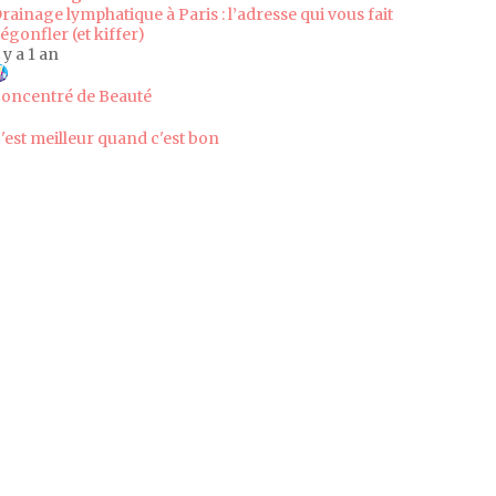
rainage lymphatique à Paris : l’adresse qui vous fait
égonfler (et kiffer)
l y a 1 an
oncentré de Beauté
'est meilleur quand c'est bon