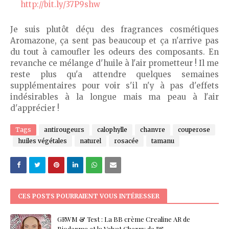
http://bit.ly/37P9shw
Je suis plutôt déçu des fragrances cosmétiques
Aromazone, ça sent pas beaucoup et ça n'arrive pas
du tout à camoufler les odeurs des composants. En
revanche ce mélange d'huile à l'air prometteur ! Il me
reste plus qu'a attendre quelques semaines
supplémentaires pour voir s'il n'y à pas d'effets
indésirables à la longue mais ma peau à l'air
d'apprécier !
Tags
antirougeurs
calophylle
chanvre
couperose
huiles végétales
naturel
rosacée
tamanu
CES POSTS POURRAIENT VOUS INTÉRESSER
GRWM & Test : La BB crème Crealine AR de
Bioderma et la Velvet Cherry de PS