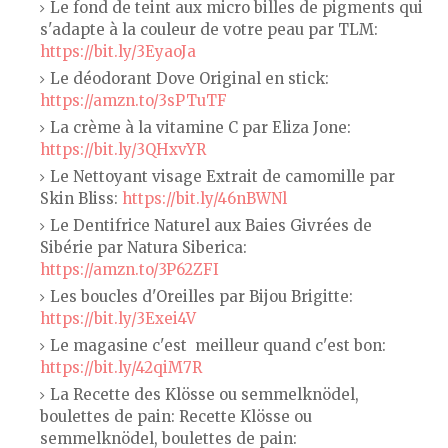
Le fond de teint aux micro billes de pigments qui
s'adapte à la couleur de votre peau par TLM:
https://bit.ly/3EyaoJa
Le déodorant Dove Original en stick:
https://amzn.to/3sPTuTF
La crème à la vitamine C par Eliza Jone:
https://bit.ly/3QHxvYR
Le Nettoyant visage Extrait de camomille par
Skin Bliss:
https://bit.ly/46nBWNl
Le Dentifrice Naturel aux Baies Givrées de
Sibérie par Natura Siberica:
https://amzn.to/3P62ZFI
Les boucles d'Oreilles par Bijou Brigitte:
https://bit.ly/3Exei4V
Le magasine c'est meilleur quand c'est bon:
https://bit.ly/42qiM7R
La Recette des Klösse ou semmelknödel,
boulettes de pain: Recette Klösse ou
semmelknödel, boulettes de pain: