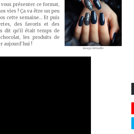
 vous présenter ce format,
s vies ! Ça va être un peu
os cette semaine... Et puis
rtes, des favoris et des
 dit qu'il était temps de
chocolat, les produits de
r aujourd'hui !
image virtuelle