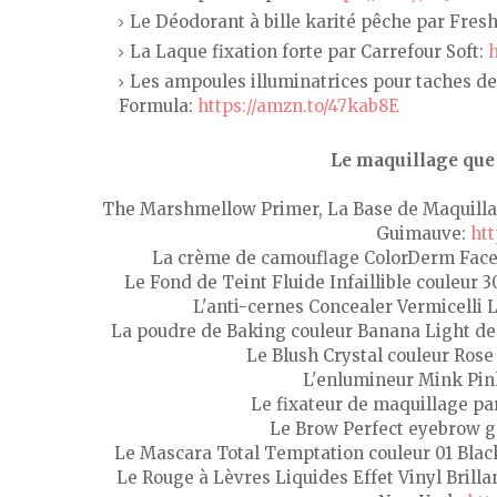
Le Déodorant à bille karité pêche par Fres
La Laque fixation forte par Carrefour Soft:
h
Les ampoules illuminatrices pour taches de
Formula:
https://amzn.to/47kab8E
Le maquillage que 
The Marshmellow Primer, La Base de Maquillage
Guimauve:
htt
La crème de camouflage ColorDerm Face
Le Fond de Teint Fluide Infaillible couleur 
L'anti-cernes Concealer Vermicelli L
La poudre de Baking couleur Banana Light d
Le Blush Crystal couleur Rose
L'enlumineur Mink Pin
Le fixateur de maquillage p
Le Brow Perfect eyebrow g
Le Mascara Total Temptation couleur 01 Blac
Le Rouge à Lèvres Liquides Effet Vinyl Brill