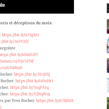
oris et déceptions du mois:
:
https://bit.ly/473glu3
://bit.ly/3u37OZJ
ixegoiste
https://bit.ly/40uH2Ft
://amzn.to/3Qv5FNF
n.to/474bbxU
 Rocher:
https://bit.ly/3ScjSSj
 Rocher:
https://bit.ly/463uHt1
cher:
https://bit.ly/3sqFS1q
ocher:
https://bit.ly/3QNqWnj
es par Yves Rocher:
https://bit.ly/47hJh18
m