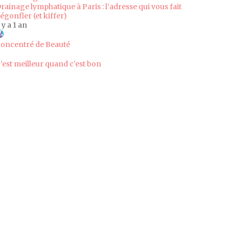
rainage lymphatique à Paris : l’adresse qui vous fait
égonfler (et kiffer)
l y a 1 an
oncentré de Beauté
'est meilleur quand c'est bon