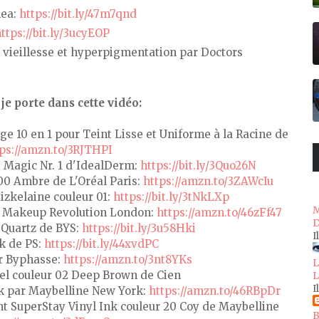
hea:
https://bit.ly/47m7qnd
ttps://bit.ly/3ucyEOP
 vieillesse et hyperpigmentation par Doctors
je porte dans cette vidéo:
 10 en 1 pour Teint Lisse et Uniforme à la Racine de
ps://amzn.to/3RJTHPI
 Magic Nr. 1 d'IdealDerm:
https://bit.ly/3Quo26N
300 Ambre de L'Oréal Paris:
https://amzn.to/3ZAWcIu
izkelaine couleur 01:
https://bit.ly/3tNkLXp
M
e Makeup Revolution London:
https://amzn.to/46zFf47
D
 Quartz de BYS:
https://bit.ly/3u58Hki
I
k de PS:
https://bit.ly/44xvdPC
ar Byphasse:
https://amzn.to/3nt8YKs
L
el couleur 02 Deep Brown de Cien
L
I
k par Maybelline New York:
https://amzn.to/46RBpDr
ant SuperStay Vinyl Ink couleur 20 Coy de Maybelline
B