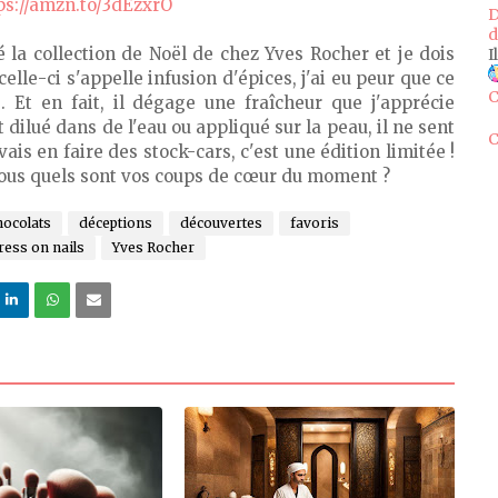
ps://amzn.to/3dEzxrO
D
d
té la collection de Noël de chez Yves Rocher et je dois
I
lle-ci s'appelle infusion d'épices, j'ai eu peur que ce
C
. Et en fait, il dégage une fraîcheur que j'apprécie
 dilué dans de l'eau ou appliqué sur la peau, il ne sent
C
vais en faire des stock-cars, c'est une édition limitée !
vous quels sont vos coups de cœur du moment ?
hocolats
déceptions
découvertes
favoris
ress on nails
Yves Rocher