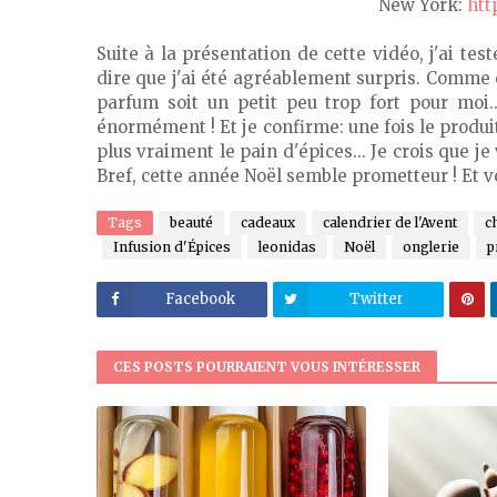
New York:
htt
Suite à la présentation de cette vidéo, j'ai tes
dire que j'ai été agréablement surpris. Comme ce
parfum soit un petit peu trop fort pour moi..
énormément ! Et je confirme: une fois le produit
plus vraiment le pain d'épices... Je crois que je 
Bref, cette année Noël semble prometteur ! Et 
Tags
beauté
cadeaux
calendrier de l'Avent
c
Infusion d'Épices
leonidas
Noël
onglerie
p
Facebook
Twitter
CES POSTS POURRAIENT VOUS INTÉRESSER