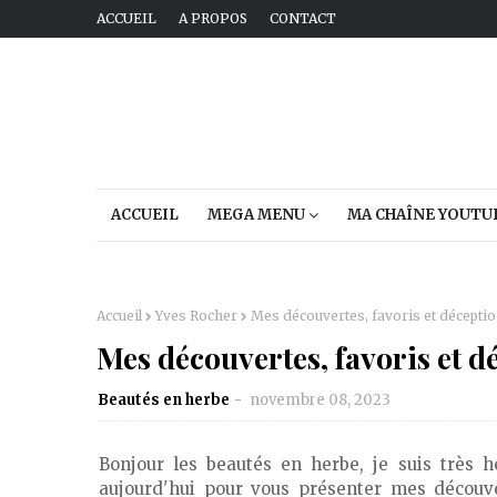
ACCUEIL
A PROPOS
CONTACT
ACCUEIL
MEGA MENU
MA CHAÎNE YOUTU
Accueil
Yves Rocher
Mes découvertes, favoris et décept
Mes découvertes, favoris et 
Beautés en herbe
novembre 08, 2023
Bonjour les beautés en herbe, je suis très 
aujourd'hui pour vous présenter mes découv